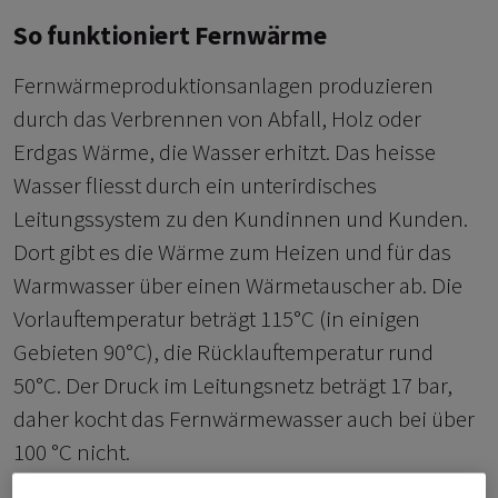
So funktioniert Fernwärme
Fernwärmeproduktionsanlagen produzieren
durch das Verbrennen von Abfall, Holz oder
Erdgas Wärme, die Wasser erhitzt. Das heisse
Wasser fliesst durch ein unterirdisches
Leitungssystem zu den Kundinnen und Kunden.
Dort gibt es die Wärme zum Heizen und für das
Warmwasser über einen Wärmetauscher ab. Die
Vorlauftemperatur beträgt 115°C (in einigen
Gebieten 90°C), die Rücklauftemperatur rund
50°C. Der Druck im Leitungsnetz beträgt 17 bar,
daher kocht das Fernwärmewasser auch bei über
100 °C nicht.