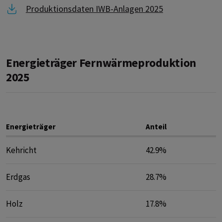
Link zu Produktionsdaten IWB-Anlagen 2025
Produktionsdaten IWB-Anlagen 2025
Energieträger Fernwärmeproduktion
2025
Energieträger
Anteil
Kehricht
42.9%
Erdgas
28.7%
Holz
17.8%