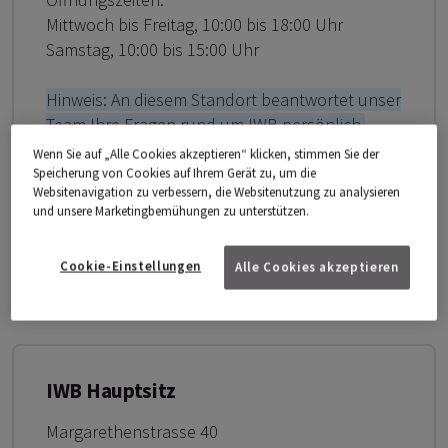
Mittwoch bis Freitag, 10:00 bis 18:00 Uhr
Samstag, 10:00 bis 15:00 Uhr
Hinweis: An diesem Standort beantwortet unser
Team Ihre Fragen rund um IWB persönlich.
Wenn Sie auf „Alle Cookies akzeptieren“ klicken, stimmen Sie der
Sonderöffnungszeiten:
Speicherung von Cookies auf Ihrem Gerät zu, um die
Websitenavigation zu verbessern, die Websitenutzung zu analysieren
22.07. - 01.08.2026 ganztags geschlossen
und unsere Marketingbemühungen zu unterstützen.
23.12.2026 - 02.01.2027 ganztags
geschlossen
Cookie-Einstellungen
Alle Cookies akzeptieren
IWB Hauptsitz
Margarethenstrasse 40