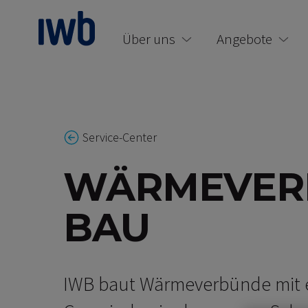
zum Main Content
Über uns
Angebote
Service-Center
WÄRMEVER
BAU
IWB baut Wärmeverbünde mit e