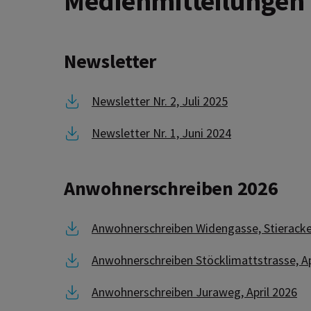
Medienmitteilungen
Newsletter
Link zu Newsletter Nr. 2, Juli 2025
Newsletter Nr. 2, Juli 2025
Link zu Newsletter Nr. 1, Juni 2024
Newsletter Nr. 1, Juni 2024
Anwohnerschreiben 2026
Link zu Anwohnerschreiben Widengasse, Sti
Anwohnerschreiben Widengasse, Stieracker
Link zu Anwohnerschreiben Stöcklimattstra
Anwohnerschreiben Stöcklimattstrasse, Ap
Link zu Anwohnerschreiben Juraweg, April
Anwohnerschreiben Juraweg, April 2026