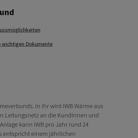
bund
le Anschlussmöglichkeiten
hlussmöglichkeiten
en Sie alle wichtigen Dokumente
lle wichtigen Dokumente
ärmeverbunds. In ihr wird IWB Wärme aus
in Leitungsnetz an die Kundinnen und
 Anlage kann IWB pro Jahr rund 24
 entspricht einem jährlichen