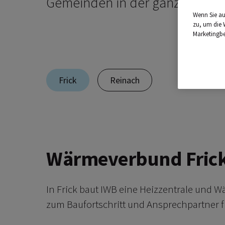
Gemeinden in der ganzen Schw
Wenn Sie au
zu, um die 
Marketingb
Frick
Reinach
Wärmeverbund Fric
In Frick baut IWB eine Heizzentrale und W
zum Baufortschritt und Ansprechpartner f