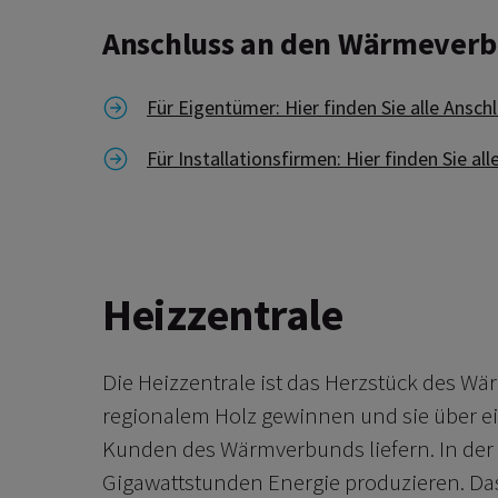
Anschluss an den Wärmever
Link zu Für Eigentümer: Hier finden Sie al
Für Eigentümer: Hier finden Sie alle Ansc
Link zu Für Installationsfirmen: Hier find
Für Installationsfirmen: Hier finden Sie a
Heizzentrale
Die Heizzentrale ist das Herzstück des W
regionalem Holz gewinnen und sie über e
Kunden des Wärmverbunds liefern. In der
Gigawattstunden Energie produzieren. Das