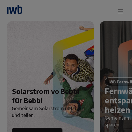
zum Main Content
IWB Fernw
Fernwä
Solarstrom vo Bebbi
entspa
für Bebbi
heizen
Gemeinsam Solarstrom nutzen
und teilen.
Gemeinsam i
sparen.