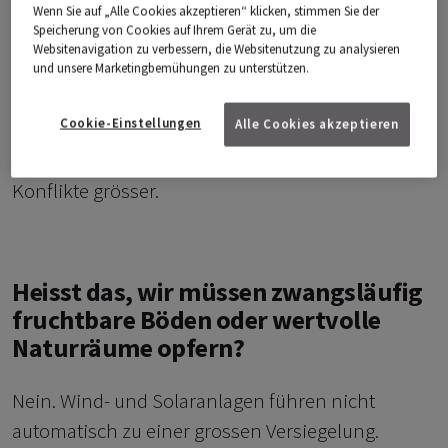
2050. Etwa zwei Drittel davon könnten von PV-
Wenn Sie auf „Alle Cookies akzeptieren“ klicken, stimmen Sie der
Speicherung von Cookies auf Ihrem Gerät zu, um die
Anlagen auf Dächern und bestehender
Websitenavigation zu verbessern, die Websitenutzung zu analysieren
Infrastruktur kommen.
Für den Winterstrom
und unsere Marketingbemühungen zu unterstützen.
braucht es aber auch ein weiteres Drittel, wofür
Cookie-Einstellungen
Alle Cookies akzeptieren
Wind- und Solaranlagen auf Freiflächen
entstehen müssen. Genau dort werden die
Konflikte grösser.
Heisst das, wir müssen zwangsläufig
fruchtbare Böden oder wertvolle
Naturräume opfern?
Nein. Wind- und Solaranlagen führen nicht
automatisch zu einer grossen Versiegelung.