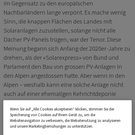
im Gegensatz zu den europäischen
Nachbarländern lange verpönt. Es mache wenig
Sinn, die knappen Flächen des Landes mit
Solaranlagen zuzustellen, solange nicht alle
Dächer PV-Panels trügen, war der Tenor. Diese
Meinung begann sich Anfang der 2020er-Jahre zu
drehen, als der «Solarexpress» von Bund und
Parlament den Bau von grossen PV-Anlagen in
den Alpen angestossen hatte. Aber wenn in den
Alpen – weshalb kann eine solche Anlage nicht
auch auf einer ehemaligen Kehrichtdeponie
stehen?
Wenn Sie auf „Alle Cookies akzeptieren“ klicken, stimmen Sie der
Speicherung von Cookies auf Ihrem Gerät zu, um die
Websitenavigation zu verbessern, die Websitenutzung zu analysieren
und unsere Marketingbemühungen zu unterstützen.