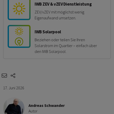
IWB ZEV & vZEV Dienstleistung
ZEV/vZEV mit möglichst wenig
Eigenaufwand umsetzen.
IWB Solarpool
Beziehen oder teilen Sie Ihren
Solarstrom im Quartier – einfach über
den IWB Solarpool.
e-mail
share-icons
17. Juni 2026
Andreas Schwander
Autor