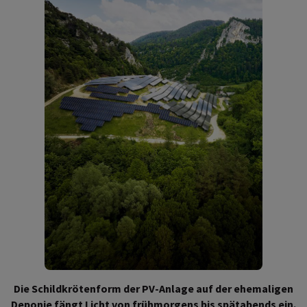
Die Schildkrötenform der PV-Anlage auf der ehemaligen
Deponie fängt Licht von frühmorgens bis spätabends ein.