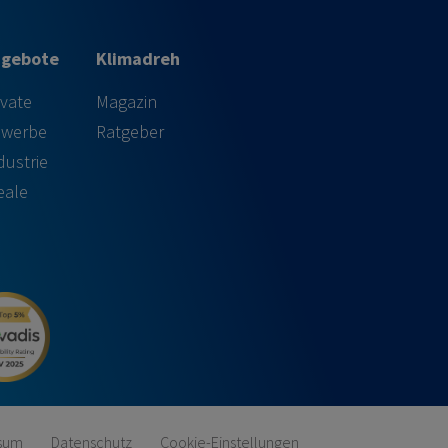
ngebote
Klimadreh
ivate
Magazin
werbe
Ratgeber
dustrie
eale
sum
Datenschutz
Cookie-Einstellungen