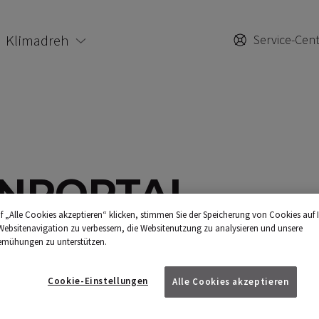
Klimadreh
Service-Cen
NPORTAL
f „Alle Cookies akzeptieren“ klicken, stimmen Sie der Speicherung von Cookies auf 
Websitenavigation zu verbessern, die Websitenutzung zu analysieren und unsere
emühungen zu unterstützen.
 haben Sie Ihre Verträge, Ihren
im Blick. Registrieren Sie sich
Cookie-Einstellungen
Alle Cookies akzeptieren
 Kundenportal rund um die Uhr