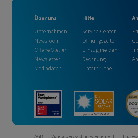
Über uns
Hilfe
A
Unternehmen
Service-Center
Pr
Newsroom
Öffnungszeiten
Ge
Offene Stellen
Umzug melden
In
Newsletter
Rechnung
Ar
Mediadaten
Unterbrüche
AGB
Videoüberwachungsreglement
Impres