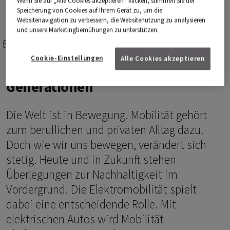
Wenn Sie auf „Alle Cookies akzeptieren“ klicken, stimmen Sie der
Speicherung von Cookies auf Ihrem Gerät zu, um die
Websitenavigation zu verbessern, die Websitenutzung zu analysieren
und unsere Marketingbemühungen zu unterstützen.
e-mail
share-icons
Cookie-Einstellungen
Alle Cookies akzeptieren
Mobilität für die nächsten
Generationen
Die Welt ist in Bewegung. Mobilität gehört
zum beruflichen und privaten Alltag dazu.
Doch wie wir uns bewegen, verändert sich
stetig. Heute und in Zukunft stehen
Überlegungen zur Nachhaltigkeit im
Vordergrund. Die Elektromobilität spielt
dabei eine entscheidende Rolle. Mit
elektrischen Autos wird Mobilität