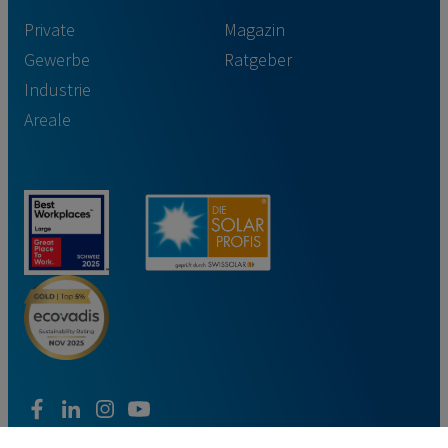
Private
Magazin
Gewerbe
Ratgeber
Industrie
Areale
facebook
linkedin
instagram
youtube