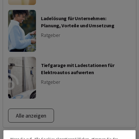
Ladelösung für Unternehmen:
Planung, Vorteile und Umsetzung
Ratgeber
Tiefgarage mit Ladestationen für
Elektroautos aufwerten
Ratgeber
Alle anzeigen