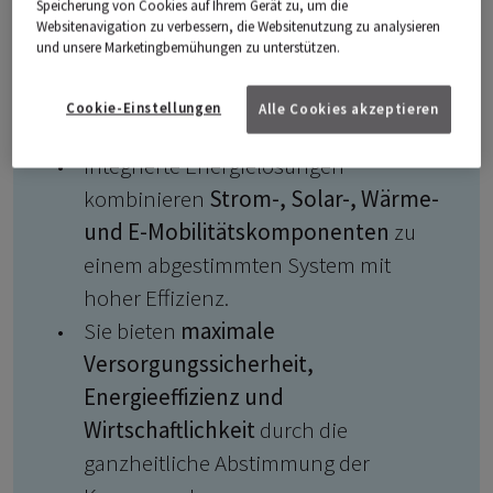
Speicherung von Cookies auf Ihrem Gerät zu, um die
Websitenavigation zu verbessern, die Websitenutzung zu analysieren
und unsere Marketingbemühungen zu unterstützen.
Integrierte Energielösungen –
das Wichtigste in Kürze
Cookie-Einstellungen
Alle Cookies akzeptieren
Integrierte Energielösungen
kombinieren
Strom-, Solar-, Wärme-
und E-Mobilitätskomponenten
zu
einem abgestimmten System mit
hoher Effizienz.
Sie bieten
maximale
Versorgungssicherheit,
Energieeffizienz und
Wirtschaftlichkeit
durch die
ganzheitliche Abstimmung der