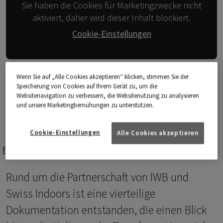
Sie haben die Cookies für Marketingzwecke nicht
aktiviert, daher wird dieser Inhalt blockiert.
Cookie-Einstellungen
Video: IWB
Wenn Sie auf „Alle Cookies akzeptieren“ klicken, stimmen Sie der
Speicherung von Cookies auf Ihrem Gerät zu, um die
Websitenavigation zu verbessern, die Websitenutzung zu analysieren
und unsere Marketingbemühungen zu unterstützen.
Cookie-Einstellungen
Alle Cookies akzeptieren
e-mail
share-icons
Rund um die Partnerschaft von IWB und
Swiss Indoors ist eine vierteilige
Dokumentation entstanden, die einen Blick