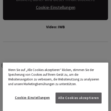
Cookie-Einstellungen
Video: IWB
e-mail
share-icons
Wenn Sie auf „Alle Cookies akzeptieren“ klicken, stimmen Sie der
Speicherung von Cookies auf Ihrem Gerät zu, um die
Gemeinsam zum Klimachampion! Am
Websitenavigation zu verbessern, die Websitenutzung zu analysieren
und unsere Marketingbemühungen zu unterstützen.
Finaltag haben wir Simon Burger im
Interview befragt, wie Kundinnen und
Cookie-Einstellungen
Alle Cookies akzeptieren
Kunden einen Beitrag zur Klimafreundlichkeit