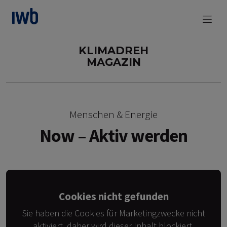
zum Main Content
KLIMADREH
MAGAZIN
Menschen & Energie
Now – Aktiv werden
Cookies nicht gefunden
Sie haben die Cookies für Marketingzwecke nicht
aktiviert, daher wird dieser Inhalt blockiert.