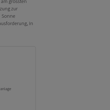
g am grössten
zung zur
d Sonne
ausforderung, in
ranlage