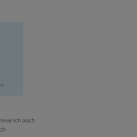
en
reue ich auch
ich