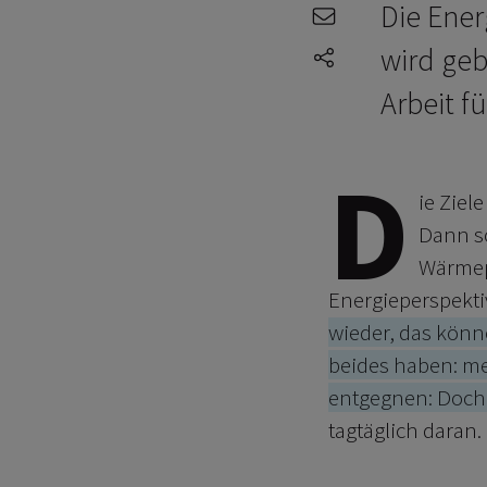
Die Ener
e-mail
wird geb
share-icons
Arbeit fü
D
ie Ziel
Dann so
Wärmepu
Energieperspekt
wieder, das könn
beides haben: me
entgegnen: Doch,
tagtäglich daran.