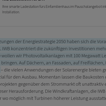
Ihre smarte Ladestation fürs Einfamilienhaus im Pauschalangebot in
Installation.
zungen der Energiestrategie 2050 haben sich die Vo
. IWB konzentriert die zukünftigen Investitionen mehr
0 wollen wir Photovoltaikanlagen mit 100 Megawatt Le
bringen. Auf Dächern, an Fassaden, auf Freiflächen, 
n
– die vielen Anwendungen der Solarenergie bieten g
ial für den Ausbau. Momentan lassen die Baukosten 
ojekten gegenüber dem Strommarkt oft unattraktiv 
dieser Herausforderung. Die Windkraftanlagen, die IW
ir wo möglich mit Turbinen höherer Leistung ausstatte