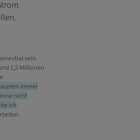
 Strom
llen.
maneutral sein.
und 1,5 Millionen
ie
ehaupten immer
önne nicht
te ich
rbeiten