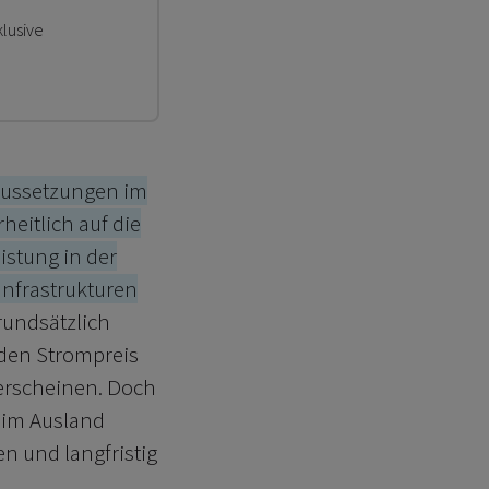
klusive
raussetzungen im
heitlich auf die
istung in der
Infrastrukturen
rundsätzlich
den Strompreis
erscheinen. Doch
B im Ausland
n und langfristig