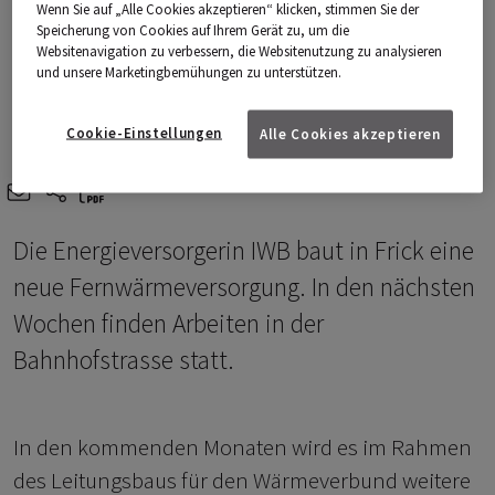
Wenn Sie auf „Alle Cookies akzeptieren“ klicken, stimmen Sie der
Speicherung von Cookies auf Ihrem Gerät zu, um die
Websitenavigation zu verbessern, die Websitenutzung zu analysieren
und unsere Marketingbemühungen zu unterstützen.
Cookie-Einstellungen
Alle Cookies akzeptieren
e-mail
share-icons
Die Energieversorgerin IWB baut in Frick eine
neue Fernwärmeversorgung. In den nächsten
Wochen finden Arbeiten in der
Bahnhofstrasse statt.
In den kommenden Monaten wird es im Rahmen
des Leitungsbaus für den Wärmeverbund weitere