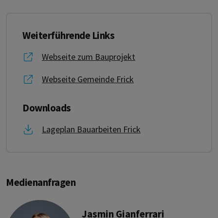
Weiterführende Links
Link zu Webseite zum Bauprojekt
Webseite zum Bauprojekt
Link zu Webseite Gemeinde Frick
Webseite Gemeinde Frick
Downloads
Link zu Lageplan Bauarbeiten Frick
Lageplan Bauarbeiten Frick
Medienanfragen
Jasmin Gianferrari