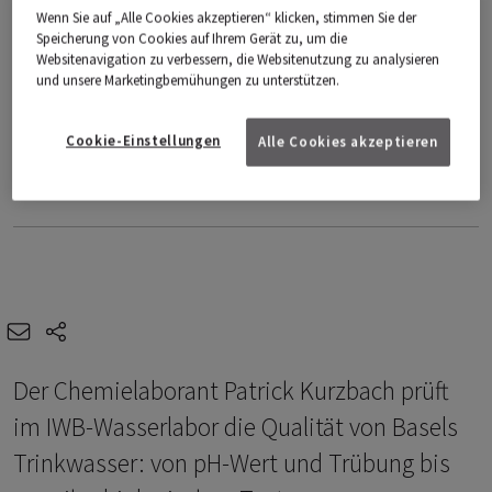
Sie haben die Cookies für Marketingzwecke nicht
Wenn Sie auf „Alle Cookies akzeptieren“ klicken, stimmen Sie der
aktiviert, daher wird dieser Inhalt blockiert.
Speicherung von Cookies auf Ihrem Gerät zu, um die
Websitenavigation zu verbessern, die Websitenutzung zu analysieren
Cookie-Einstellungen
und unsere Marketingbemühungen zu unterstützen.
Cookie-Einstellungen
Alle Cookies akzeptieren
Video: Gabriel Vilares
e-mail
share-icons
Der Chemielaborant Patrick Kurzbach prüft
im IWB-Wasserlabor die Qualität von Basels
Trinkwasser: von pH-Wert und Trübung bis