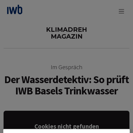
zum Main Content
KLIMADREH
MAGAZIN
Im Gespräch
Der Wasserdetektiv: So prüft
IWB Basels Trinkwasser
Cookies nicht gefunden