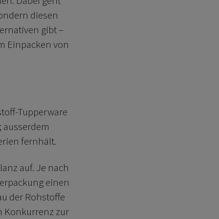
en. Dabei geht
 sondern diesen
ernativen gibt –
um Einpacken von
tstoff-Tupperware
l; ausserdem
rien fernhält.
lanz auf. Je nach
rverpackung einen
u der Rohstoffe
in Konkurrenz zur