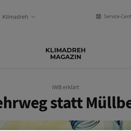
Klimadreh
Service-Cen
KLIMADREH
MAGAZIN
IWB erklärt
hrweg statt Müllb