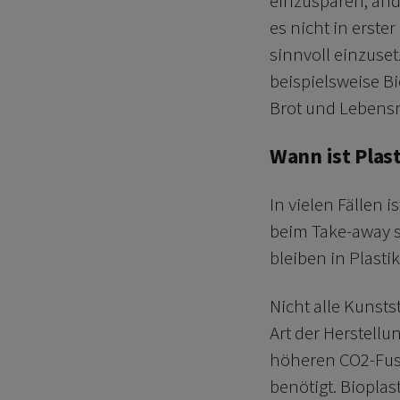
einzusparen; and
es nicht in erste
sinnvoll einzuset
beispielsweise B
Brot und Lebensm
Wann ist Plast
In vielen Fällen 
beim Take-away s
bleiben in Plasti
Nicht alle Kunst
Art der Herstell
höheren CO2-Fuss
benötigt. Bioplas