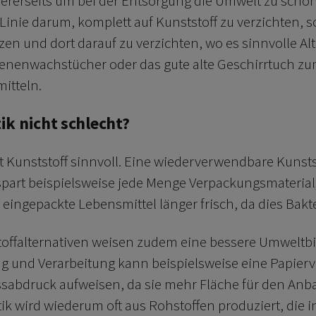
ererseits um bei der Entsorgung die Umwelt zu schon
r Linie darum, komplett auf Kunststoff zu verzichten,
zen und dort darauf zu verzichten, wo es sinnvolle Alt
ienenwachstücher oder das gute alte Geschirrtuch z
itteln.
ik nicht schlecht?
ist Kunststoff sinnvoll. Eine wiederverwendbare Kuns
part beispielsweise jede Menge Verpackungsmateria
k eingepackte Lebensmittel länger frisch, da dies Bakte
stoffalternativen weisen zudem eine bessere Umweltbi
ung und Verarbeitung kann beispielsweise eine Papie
abdruck aufweisen, da sie mehr Fläche für den Anba
tik wird wiederum oft aus Rohstoffen produziert, die 