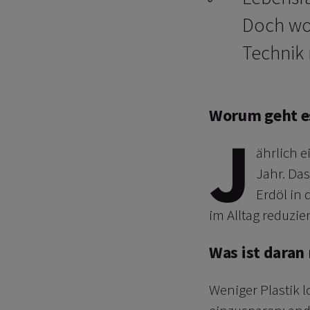
Doch wor
Technik
Worum geht e
J
ährlich e
Jahr. Da
Erdöl in 
im Alltag reduzie
Was ist daran
Weniger Plastik l