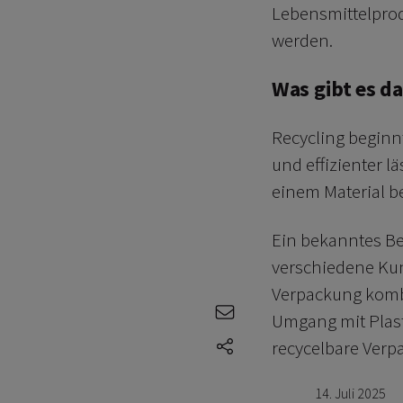
Lebensmittelprod
werden.
Was gibt es d
Recycling beginnt
und effizienter l
einem Material bes
Ein bekanntes Be
verschiedene Kun
Verpackung kombi
e-mail
Umgang mit Plast
share-icons
recycelbare Ve
14. Juli 2025