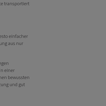
e transportiert
esto einfacher
kung aus nur
gegen
in einer
einen bewussten
zung und gut