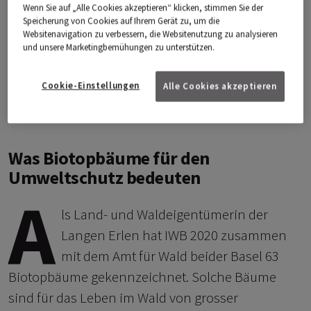
den Lange Erlen. Darauf einigten sich IWB
Wenn Sie auf „Alle Cookies akzeptieren“ klicken, stimmen Sie der
Speicherung von Cookies auf Ihrem Gerät zu, um die
und das Amt für Wald beider Basel.
Websitenavigation zu verbessern, die Websitenutzung zu analysieren
und unsere Marketingbemühungen zu unterstützen.
Biotopbäume bieten vielfältige Lebensräume
für spezialisierte Arten und sind deshalb für
Cookie-Einstellungen
Alle Cookies akzeptieren
den Umweltschutz besonders wichtig.
Was Biotopbäume für den
Umweltschutz bedeuten
A
ls Land- und Waldeigentümerin der
Langen Erlen hat IWB 2020 zusammen
mit dem Amt für Wald beider Basel 63
Biotopbäume gekennzeichnet. Solche Bäume
sind für das Leben im Wald von grosser