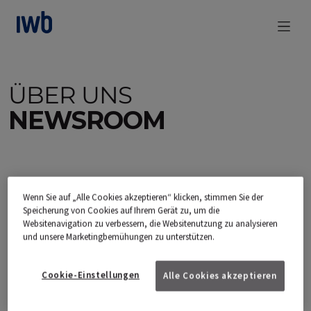
zum Main Content
ÜBER UNS
NEWSROOM
Medienmitteilungen
Themendossiers
Wenn Sie auf „Alle Cookies akzeptieren“ klicken, stimmen Sie der
Speicherung von Cookies auf Ihrem Gerät zu, um die
Websitenavigation zu verbessern, die Websitenutzung zu analysieren
Bilddatenbank
Medienanfragen
und unsere Marketingbemühungen zu unterstützen.
Ad hoc-Mitteilungen
Cookie-Einstellungen
Alle Cookies akzeptieren