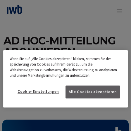
zum Main Content
AD HOC-MITTEILUNG
ABONNIEREN
Wenn Sie auf „Alle Cookies akzeptieren“ klicken, stimmen Sie der
Speicherung von Cookies auf Ihrem Gerät zu, um die
Websitenavigation zu verbessern, die Websitenutzung zu analysieren
Gerne weisen wir Sie darauf hin, dass wir hiermit Personendaten
und unsere Marketingbemühungen zu unterstützen.
erheben. Informationen dazu, wie IWB Ihre Personendaten
bearbeitet, finden Sie in unserer
Datenschutzerklärung
Cookie-Einstellungen
Alle Cookies akzeptieren