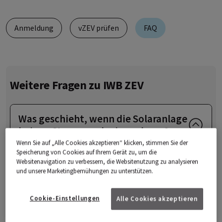
Anmeldung
vZEV prüfen
FAQ
Weitere Fragen zu IWB ZEV
Was geschieht, wenn die Solaranlage
keinen Strom produzieren kann?
Wenn Sie auf „Alle Cookies akzeptieren“ klicken, stimmen Sie der
Speicherung von Cookies auf Ihrem Gerät zu, um die
Falls der Sonnenstrom vom Dach nicht
Websitenavigation zu verbessern, die Websitenutzung zu analysieren
und unsere Marketingbemühungen zu unterstützen.
ausreicht, liefert IWB Ihnen den Strom aus
dem herkömmlichen Stromnetz. Die
Cookie-Einstellungen
Alle Cookies akzeptieren
Endverbraucher/Mieter der Liegenschaft
werden damit rund um die Uhr mit Strom