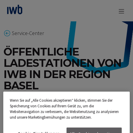
zum Main Content
Service-Center
ÖFFENTLICHE
LADESTATIONEN VON
IWB IN DER REGION
BASEL
Wenn Sie auf „Alle Cookies akzeptieren“ klicken, stimmen Sie der
In Zusammenarbeit mit dem Kanton baut
Speicherung von Cookies auf Ihrem Gerät zu, um die
Websitenavigation zu verbessern, die Websitenutzung zu analysieren
IWB in Basel-Stadt ein Netz leistungsfähiger
und unsere Marketingbemühungen zu unterstützen.
öffentlich zugänglicher Ladesäulen für