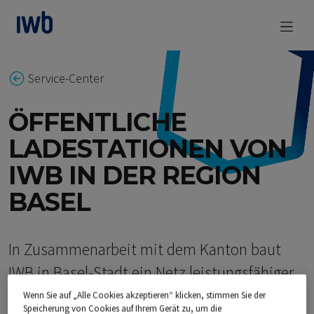
zum Main Content
Service-Center
ÖFFENTLICHE
LADESTATIONEN VON
IWB IN DER REGION
BASEL
In Zusammenarbeit mit dem Kanton baut
IWB in Basel-Stadt ein Netz leistungsfähiger
öffentlich zugänglicher Ladesäulen für
Wenn Sie auf „Alle Cookies akzeptieren“ klicken, stimmen Sie der
Speicherung von Cookies auf Ihrem Gerät zu, um die