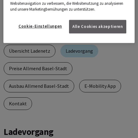
Elektroautos auf. Zusätzlich bietet IWB über
Websitenavigation zu verbessern, die Websitenutzung zu analysieren
und unsere Marketingbemühungen zu unterstützen.
die Kantonsgrenze hinaus ein öffentliches
Ladenetz an.
Cookie-Einstellungen
Alle Cookies akzeptieren
Übersicht Ladenetz
Ladevorgang
Preise Allmend Basel-Stadt
Ausbau Allmend Basel-Stadt
E-Mobility App
Kontakt
Ladevorgang