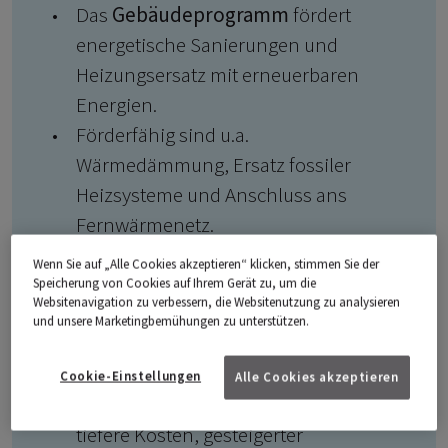
Das
Gebäudeprogramm
fördert
energetische Sanierungen und
Heizungsersatz mit erneuerbaren
Energien.
Förderfähig sind u.a.
Wärmedämmung, Ersatz fossiler
Heizsysteme und Anschluss ans
Fernwärmenetz.
Für viele Förderbeiträge ist ein
GEAK
Wenn Sie auf „Alle Cookies akzeptieren“ klicken, stimmen Sie der
Plus
(Gebäudeenergieausweis der
Speicherung von Cookies auf Ihrem Gerät zu, um die
Websitenavigation zu verbessern, die Websitenutzung zu analysieren
Kantone) erforderlich.
und unsere Marketingbemühungen zu unterstützen.
Das Fördergesuch
muss vor
Baubeginn
eingereicht werden.
Cookie-Einstellungen
Alle Cookies akzeptieren
Ziele: verringerter Energieverbrauch,
tiefere Kosten, gesteigerter