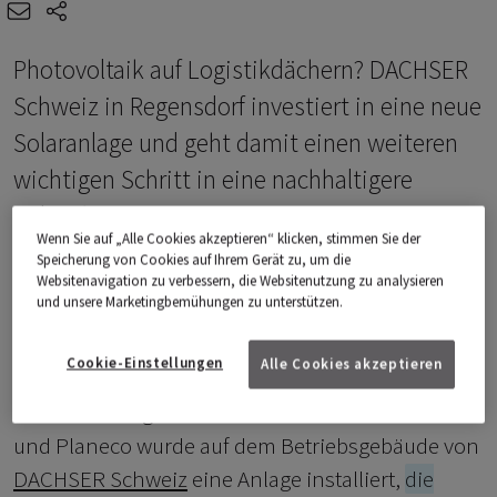
e-mail
share-icons
Photovoltaik auf Logistikdächern? DACHSER
Schweiz in Regensdorf investiert in eine neue
Solaranlage und geht damit einen weiteren
wichtigen Schritt in eine nachhaltigere
Zukunft.
Wenn Sie auf „Alle Cookies akzeptieren“ klicken, stimmen Sie der
Speicherung von Cookies auf Ihrem Gerät zu, um die
S
Websitenavigation zu verbessern, die Websitenutzung zu analysieren
und unsere Marketingbemühungen zu unterstützen.
onnenstrom statt Stromrechnung. 1'333
Solarmodule, ein Dach in Regensdorf
Cookie-Einstellungen
Alle Cookies akzeptieren
und ein Unternehmen, das
Verantwortung übernimmt: Gemeinsam mit IWB
und Planeco wurde auf dem Betriebsgebäude von
DACHSER Schweiz
eine Anlage installiert,
die