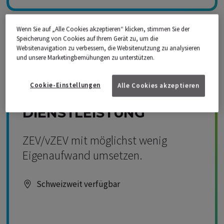
Wenn Sie auf „Alle Cookies akzeptieren“ klicken, stimmen Sie der
Speicherung von Cookies auf Ihrem Gerät zu, um die
Kompetenz Solar
Websitenavigation zu verbessern, die Websitenutzung zu analysieren
und unsere Marketingbemühungen zu unterstützen.
Cookie-Einstellungen
Alle Cookies akzeptieren
IWB ZEV & VZEV
DIENSTLEISTUNG
ZEV/vZEV mit möglichst wenig
Eigenaufwand umsetzen.
Schweizweit verfügbar