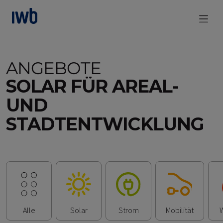
zum Main Content
ANGEBOTE
SOLAR FÜR AREAL-
UND
STADTENTWICKLUNG
Alle anzeigen
Filter Solar
Filter Strom
Filter Mobilität
F
Alle
Solar
Strom
Mobilität