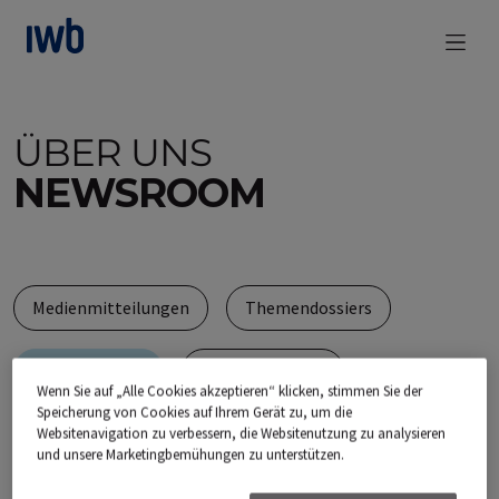
zum Main Content
ÜBER UNS
NEWSROOM
Medienmitteilungen
Themendossiers
Bilddatenbank
Medienanfragen
Wenn Sie auf „Alle Cookies akzeptieren“ klicken, stimmen Sie der
Speicherung von Cookies auf Ihrem Gerät zu, um die
Ad hoc-Mitteilungen
Websitenavigation zu verbessern, die Websitenutzung zu analysieren
und unsere Marketingbemühungen zu unterstützen.