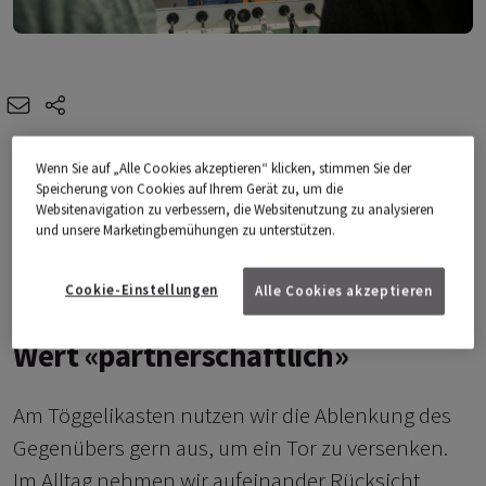
e-mail
share-icons
Am Töggelikasten wollen wir gewinnen. Im
Wenn Sie auf „Alle Cookies akzeptieren“ klicken, stimmen Sie der
Speicherung von Cookies auf Ihrem Gerät zu, um die
Alltag nehmen wir Rücksicht aufeinander und
Websitenavigation zu verbessern, die Websitenutzung zu analysieren
sind partnerschaftlich. Das ist einer unserer
und unsere Marketingbemühungen zu unterstützen.
drei Werte.
Cookie-Einstellungen
Alle Cookies akzeptieren
Wert «partnerschaftlich»
Am Töggelikasten nutzen wir die Ablenkung des
Gegenübers gern aus, um ein Tor zu versenken.
Im Alltag nehmen wir aufeinander Rücksicht.