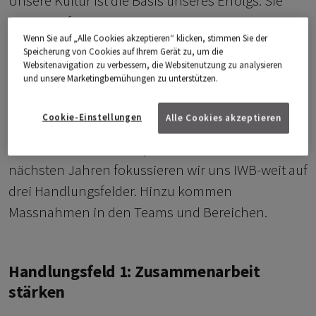
Unsere Kultur ist die Basis unseres Erfolgs. Sie
basiert auf Vertrauen. Das prägt, wie wir
Wenn Sie auf „Alle Cookies akzeptieren“ klicken, stimmen Sie der
zusammenarbeiten, kommunizieren und
Speicherung von Cookies auf Ihrem Gerät zu, um die
Entscheidungen treffen. Gemeinsam gestalten wir
Websitenavigation zu verbessern, die Websitenutzung zu analysieren
und unsere Marketingbemühungen zu unterstützen.
ein inspirierendes Arbeitsumfeld, das auf
Vertrauen, Wertschätzung und auf
unseren
Cookie-Einstellungen
Alle Cookies akzeptieren
Werten
basiert: kundenfokussiert,
unternehmerisch und partnerschaftlich. In den
nächsten Jahren fokussieren wir uns IWB-weit auf
drei Handlungsfelder. Hinzu kommen
Massnahmen in den Teams und Bereichen.
Handlungsfeld 1: Zusammenarbeit
stärken