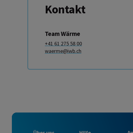
Kontakt
Team Wärme
+41 61 275 58 00
waerme@iwb.ch
Über uns
Hilfe
A