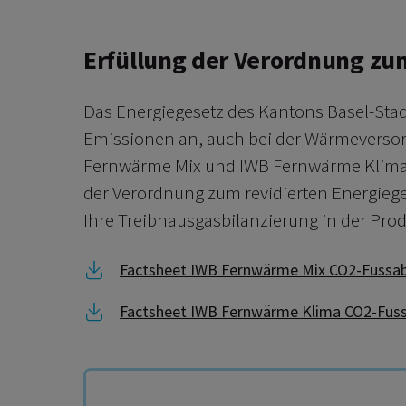
Erfüllung der Verordnung zu
Das Energiegesetz des Kantons Basel-Stad
Emissionen an, auch bei der Wärmeversor
Fernwärme Mix und IWB Fernwärme Klima 
der Verordnung zum revidierten Energieges
Ihre Treibhausgasbilanzierung in der Pro
Link zu Factsheet IWB Fernwärme Mix CO
Factsheet IWB Fernwärme Mix CO2-Fussa
Link zu Factsheet IWB Fernwärme Klima 
Factsheet IWB Fernwärme Klima CO2-Fus