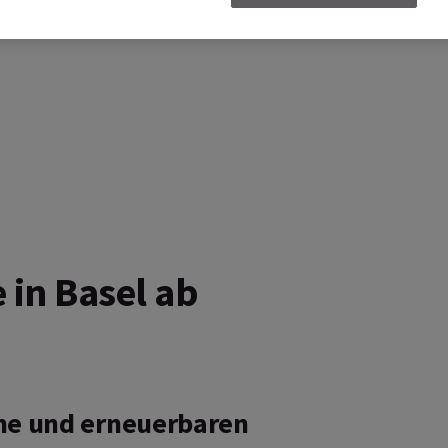
rodukt.
 in Basel ab
e und erneuerbaren