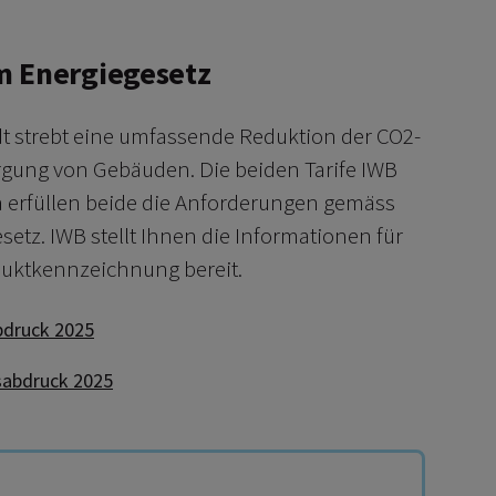
m Energiegesetz
t strebt eine umfassende Reduktion der CO2-
gung von Gebäuden. Die beiden Tarife IWB
erfüllen beide die Anforderungen gemäss
etz. IWB stellt Ihnen die Informationen für
duktkennzeichnung bereit.
2-Fussabdruck 2025
bdruck 2025
CO2-Fussabdruck 2025
sabdruck 2025