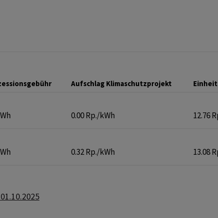
nzessionsgebühr
Aufschlag Klimaschutzprojekt
Einheit
kWh
0.00 Rp./kWh
12.76 
kWh
0.32 Rp./kWh
13.08 
ültig ab 01.10.2025
 01.10.2025