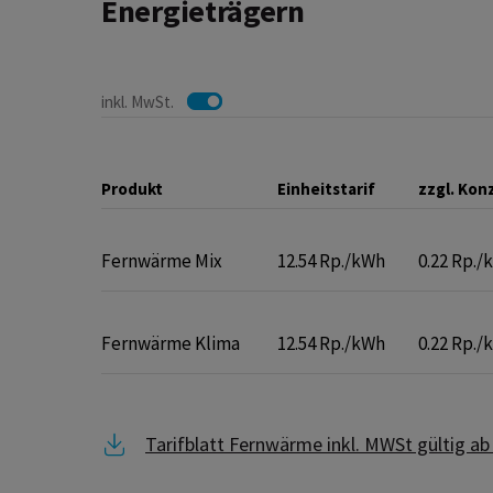
Energieträgern
inkl. MwSt.
Produkt
Einheitstarif
zzgl. Ko
Fernwärme Mix
12.54 Rp./kWh
0.22 Rp./
Fernwärme Klima
12.54 Rp./kWh
0.22 Rp./
Link zu Tarifblatt Fernwärme inkl. MWSt g
Tarifblatt Fernwärme inkl. MWSt gültig ab