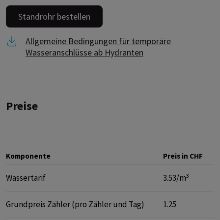
Standrohr bestellen
Link zu Allgemeine Bedingungen für temporäre Wass
Allgemeine Bedingungen für temporäre
Wasseranschlüsse ab Hydranten
Preise
Komponente
Preis in CHF
3
Wassertarif
3.53/m
Grundpreis Zähler (pro Zähler und Tag)
1.25