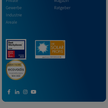
Private
Magazin
Gewerbe
Ratgeber
Industrie
Areale
facebook
linkedin
instagram
youtube