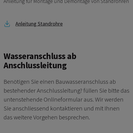
Anleitung für Montage und Demontage von Standrohren
Link zu Anleitung Standrohre
Anleitung Standrohre
Wasseranschluss ab
Anschlussleitung
Benötigen Sie einen Bauwasseranschluss ab
bestehender Anschlussleitung? füllen Sie bitte das
untenstehende Onlineformular aus. Wir werden
Sie anschliessend kontaktieren und mit Ihnen
das weitere Vorgehen besprechen.