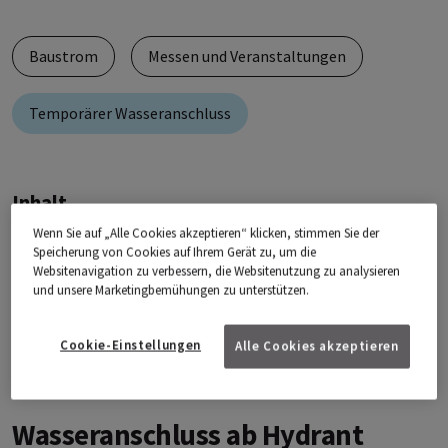
Baustrom
Messen und Veranstaltungen
Temporärer Wasseranschluss
Inhalt
Wenn Sie auf „Alle Cookies akzeptieren“ klicken, stimmen Sie der
Wasseranschluss ab Hydrant
Speicherung von Cookies auf Ihrem Gerät zu, um die
Websitenavigation zu verbessern, die Websitenutzung zu analysieren
Wasseranschluss ab Anschlussleitung
und unsere Marketingbemühungen zu unterstützen.
Kontakt
Cookie-Einstellungen
Alle Cookies akzeptieren
Wasseranschluss ab Hydrant