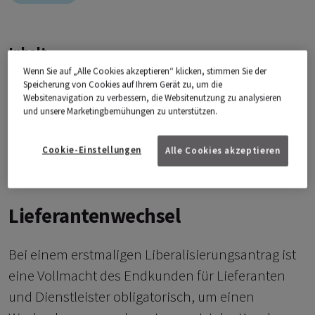
Inhalt
Wenn Sie auf „Alle Cookies akzeptieren“ klicken, stimmen Sie der
Lieferantenwechsel
Speicherung von Cookies auf Ihrem Gerät zu, um die
Websitenavigation zu verbessern, die Websitenutzung zu analysieren
Elektronischer Marktnachrichtenversand
und unsere Marketingbemühungen zu unterstützen.
Kontakt
Cookie-Einstellungen
Alle Cookies akzeptieren
Lieferantenwechsel
Bei einem erstmaligen Liberalisierungsantrag ist
eine Vollmacht des Endkunden für Lieferanten
und Dienstleister obligatorisch, um einen