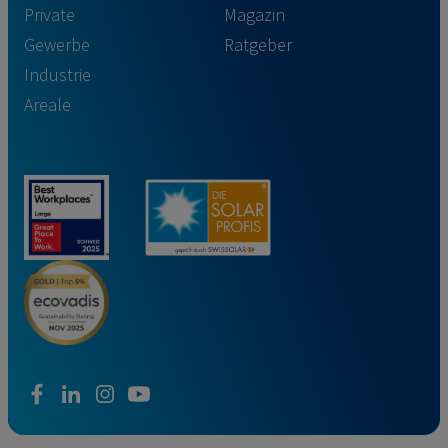
Private
Magazin
Gewerbe
Ratgeber
Industrie
Areale
facebook
linkedin
instagram
youtube