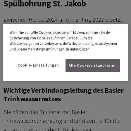
Spülbohrung St. Jakob
Zwischen Herbst 2024 und Frühling 2027 ersetzt
IWB eine Trinkwasserhauptleitung zwischen
Wenn Sie auf „Alle Cookies akzeptieren“ klicken, stimmen Sie der
Dreispitz und St. Jakob. Durch Spülbohrungen
Speicherung von Cookies auf Ihrem Gerät zu, um die
Websitenavigation zu verbessern, die Websitenutzung zu analysieren
kann IWB einen offenen Grabenbau und
und unsere Marketingbemühungen zu unterstützen.
grossräumige Baustellen vermeiden. Lediglich im
Leimgrubenweg und im Gartenbad St. Jakob
Cookie-Einstellungen
Alle Cookies akzeptieren
werden die Arbeiten sichtbar.
Wichtige Verbindungsleitung des Basler
Trinkwassernetzes
Sie bilden das Rückgrat der Basler
Trinkwasserversorgung und sind zentral für die
Versorgungssicherheit: Trinkwasser-