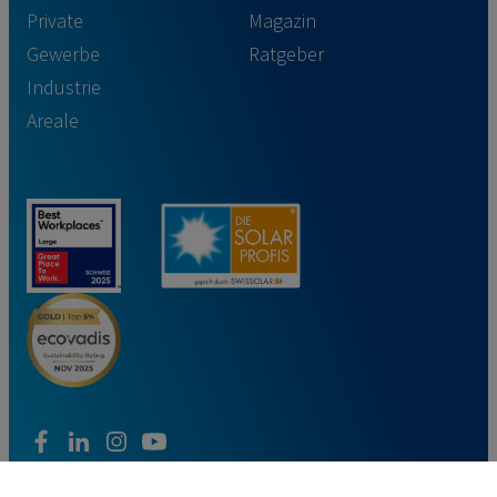
Private
Magazin
Gewerbe
Ratgeber
Industrie
Areale
facebook
linkedin
instagram
youtube