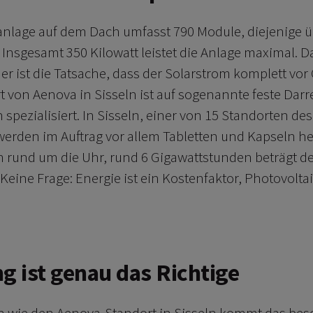
anlage auf dem Dach umfasst 790 Module, diejenige ü
Insgesamt 350 Kilowatt leistet die Anlage maximal. Das
r ist die Tatsache, dass der Solarstrom komplett vor
rt von Aenova in Sisseln ist auf sogenannte feste Da
 spezialisiert. In Sisseln, einer von 15 Standorten de
rden im Auftrag vor allem Tabletten und Kapseln her
 rund um die Uhr, rund 6 Gigawattstunden beträgt de
eine Frage: Energie ist ein Kostenfaktor, Photovoltaik
g ist genau das Richtige
 wie den Aenova-Standort in Sisseln kommt das be