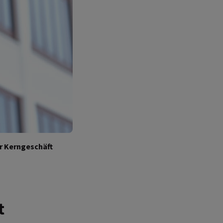
hr Kerngeschäft
t