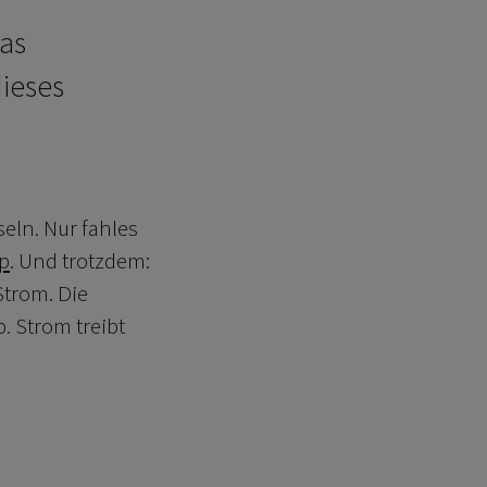
das
dieses
eln. Nur fahles
p
. Und trotzdem:
Strom. Die
. Strom treibt