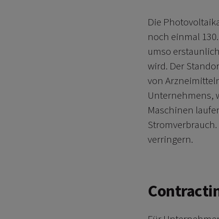
Die Photovoltaik
noch einmal 130. 
umso erstaunliche
wird. Der Stando
von Arzneimitteln
Unternehmens, we
Maschinen laufen
Stromverbrauch. K
verringern.
Contractin
Für Unternehmen