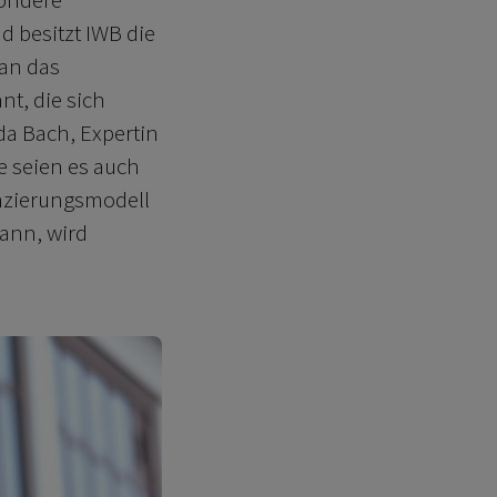
d besitzt IWB die
 an das
t, die sich
nda Bach, Expertin
 seien es auch
anzierungsmodell
ann, wird