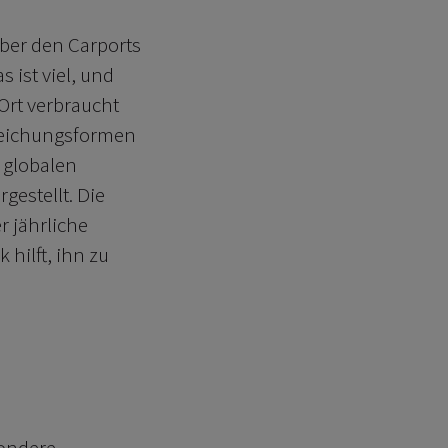
ber den Carports
 ist viel, und
 Ort verbraucht
rreichungsformen
s globalen
gestellt. Die
r jährliche
 hilft, ihn zu
sondere