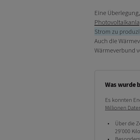
Eine Überlegung, 
Photovoltaikanl
Strom zu produz
Auch die Wärmeve
Wärmeverbund von
Was wurde b
Es konnten Ene
Millionen Date
Über die Z
29'000 Kil
Besonders 