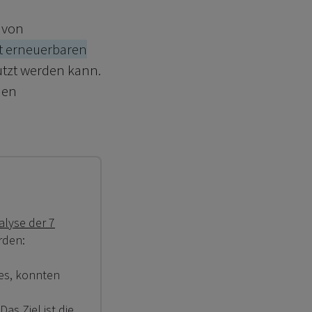
n von
rt erneuerbaren
utzt werden kann.
nen
alyse der 7
rden:
ses, konnten
s Ziel ist die