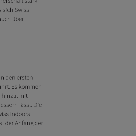
nerschaft stark
s sich Swiss
 auch über
in den ersten
führt. Es kommen
 hinzu, mit
essern lässt. Die
iss Indoors
rst der Anfang der