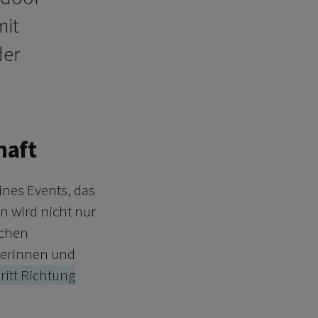
mit
der
haft
eines Events, das
n wird nicht nur
achen
terinnen und
hritt Richtung