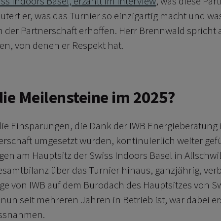
ss Indoors Basel, erzählt im Interview
, was diese Part
utert er, was das Turnier so einzigartig macht und wa
n der Partnerschaft erhoffen. Herr Brennwald spricht
n, von denen er Respekt hat.
die Meilensteine im 2025?
ie Einsparungen, die Dank der IWB Energieberatung 
erschaft umgesetzt wurden, kontinuierlich weiter ge
en am Hauptsitz der Swiss Indoors Basel in Allschwil
samtbilanz über das Turnier hinaus, ganzjährig, verb
ge von IWB auf dem Bürodach des Hauptsitzes von Sw
s nun seit mehreren Jahren in Betrieb ist, war dabei e
assnahmen.