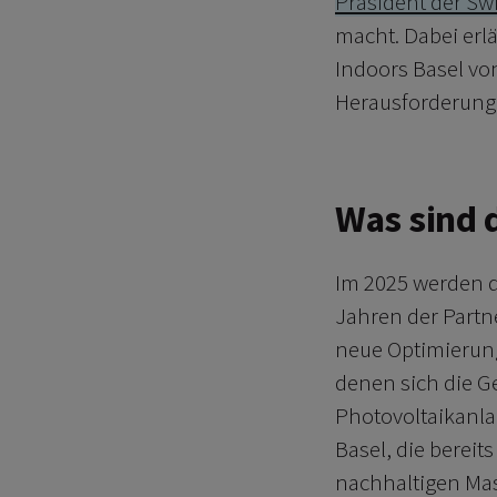
Präsident der Swi
macht. Dabei erlä
Indoors Basel vo
Herausforderunge
Was sind 
Im 2025 werden d
Jahren der Partn
neue Optimierung
denen sich die Ge
Photovoltaikanla
Basel, die bereit
nachhaltigen M