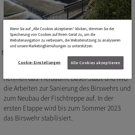
Wenn Sie auf „Alle Cookies akzeptieren“ klicken, stimmen Sie der
Speicherung von Cookies auf Ihrem Gerät zu, um die
Websitenavigation zu verbessern, die Websitenutzung zu analysieren
und unsere Marketingbemühungen zu unterstützen.
e-mail
share-icons
Cookie-Einstellungen
Alle Cookies akzeptieren
Beim Kraftwerk Neuewelt in Münchenstein
nehmen das Tiefbaumt Basel-Stadt und IWB
die Arbeiten zur Sanierung des Birswehrs und
zum Neubau der Fischtreppe auf. In der
ersten Etappe wird bis zum Sommer 2023
das Birswehr stabilisiert.