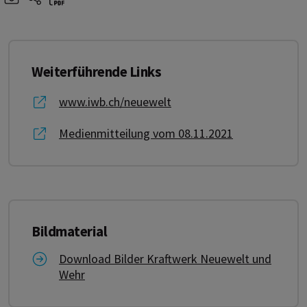
Weiterführende Links
Link zu www.iwb.ch/neuewelt
www.iwb.ch/neuewelt
Link zu Medienmitteilung vom 08.11.2021
Medienmitteilung vom 08.11.2021
Bildmaterial
Link zu Download Bilder Kraftwerk Neuewelt un
Download Bilder Kraftwerk Neuewelt und
Wehr