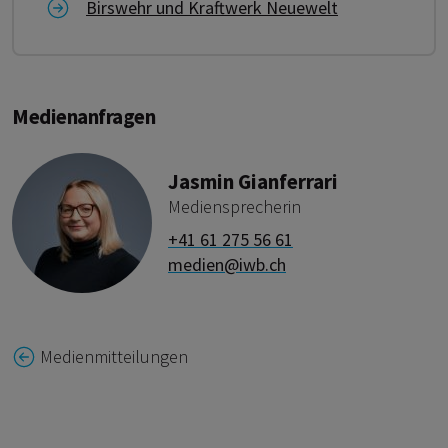
Link zu Birswehr und Kraftwerk Neuewelt
Birswehr und Kraftwerk Neuewelt
Medienanfragen
Jasmin Gianferrari
Mediensprecherin
+41 61 275 56 61
medien@iwb.ch
Medienmitteilungen