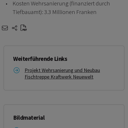
Kosten Wehrsanierung (finanziert durch
Tiefbauamt): 3.3 Millionen Franken
e-mail
share-icons
Weiterführende Links
Link zu Projekt Wehrsanierung und Neubau Fisc
Projekt Wehrsanierung und Neubau
Fischtreppe Kraftwerk Neuewelt
Bildmaterial