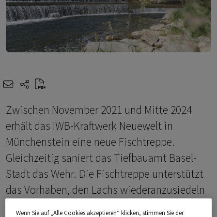
e-mail
share-icons
Zwischen November 2021 und Mitte 2024
erhält das IWB-Kraftwerk Neuewelt in
Münchenstein eine neue Fischtreppe.
Gleichzeitig saniert das Tiefbauamt Basel-
Stadt das Wehr. Die Fischtreppe unterstützt
das Vorhaben, den Lachs wiederanzusiedeln
und verbessert die Situation für alle
Wenn Sie auf „Alle Cookies akzeptieren“ klicken, stimmen Sie der