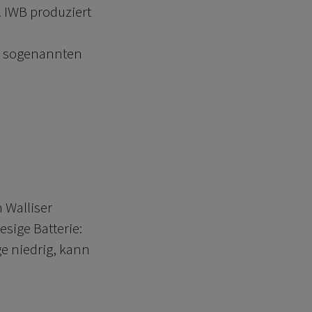
 IWB produziert
r sogenannten
 Walliser
sige Batterie:
ge niedrig, kann