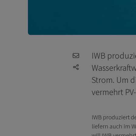
IWB produzie
e-mail
Wasserkraftw
share-icons
Strom. Um d
vermehrt PV
IWB produziert d
liefern auch im 
will IWB vermehr