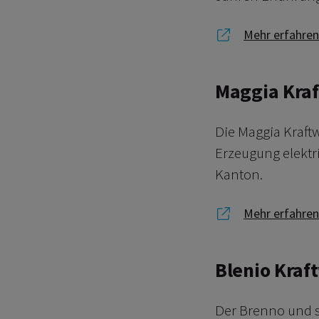
Link zu Mehr 
Mehr erfahren
Maggia Kraf
Die Maggia Kraft
Erzeugung elektri
Kanton.
Link zu Mehr 
Mehr erfahren
Blenio Kraf
Der Brenno und se