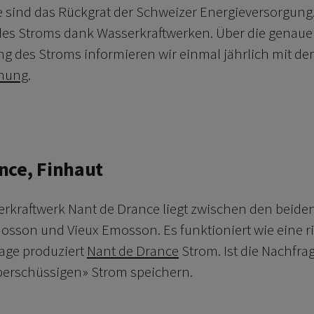
 sind das Rückgrat der Schweizer Energieversorgung.
des Stroms dank Wasserkraftwerken. Über die genaue
 des Stroms informieren wir einmal jährlich mit de
nung
.
erfahren
nce, Finhaut
kraftwerk Nant de Drance liegt zwischen den beiden
sson und Vieux Emosson. Es funktioniert wie eine rie
age produziert
Nant de Drance
Strom. Ist die Nachfra
berschüssigen» Strom speichern.
erfahren