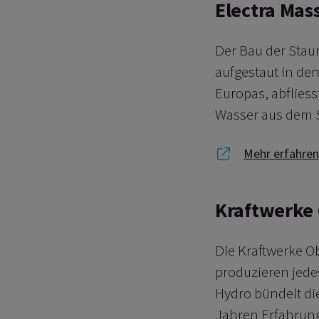
Electra Mas
Der Bau der Stau
aufgestaut in den
Europas, abfliess
Wasser aus dem S
Link zu Mehr 
Mehr erfahren
Kraftwerke 
Die Kraftwerke O
produzieren jede
Hydro bündelt di
Jahren Erfahrung