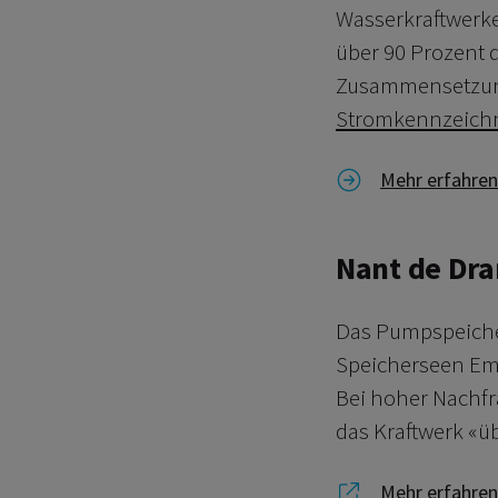
Wasserkraftwerke
über 90 Prozent 
Zusammensetzung
Stromkennzeich
Link zu Mehr 
Mehr erfahren
Nant de Dra
Das Pumpspeicher
Speicherseen Emo
Bei hoher Nachfr
das Kraftwerk «ü
Link zu Mehr 
Mehr erfahren