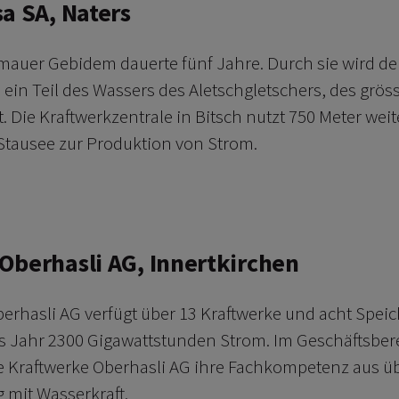
sa SA, Naters
mauer Gebidem dauerte fünf Jahre. Durch sie wird d
 ein Teil des Wassers des Aletschgletschers, des grös
t. Die Kraftwerkzentrale in Bitsch nutzt 750 Meter wei
tausee zur Produktion von Strom.
erfahren
Oberhasli AG, Innertkirchen
berhasli AG verfügt über 13 Kraftwerke und acht Spei
s Jahr 2300 Gigawattstunden Strom. Im Geschäftsber
e Kraftwerke Oberhasli AG ihre Fachkompetenz aus ü
 mit Wasserkraft.