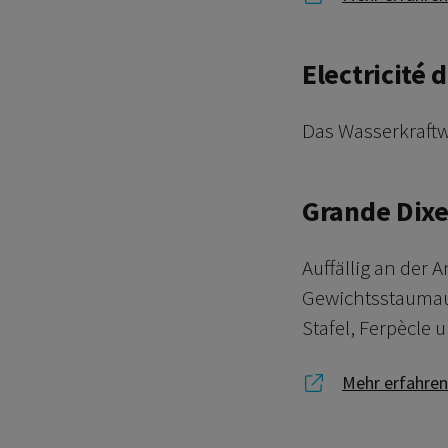
Electricité 
Das Wasserkraftwe
Grande Dixe
Auffällig an der 
Gewichtsstaumaue
Stafel, Ferpècle
Link zu Mehr 
Mehr erfahren