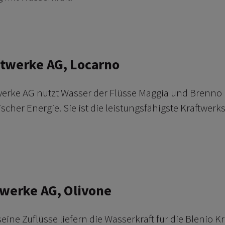
erfahren
twerke AG, Locarno
werke AG nutzt Wasser der Flüsse Maggia und Brenno 
scher Energie. Sie ist die leistungsfähigste Kraftwer
erfahren
twerke AG, Olivone
ine Zuflüsse liefern die Wasserkraft für die Blenio K