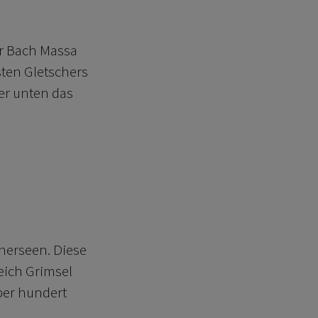
er Bach Massa
sten Gletschers
ter unten das
cherseen. Diese
eich Grimsel
ber hundert