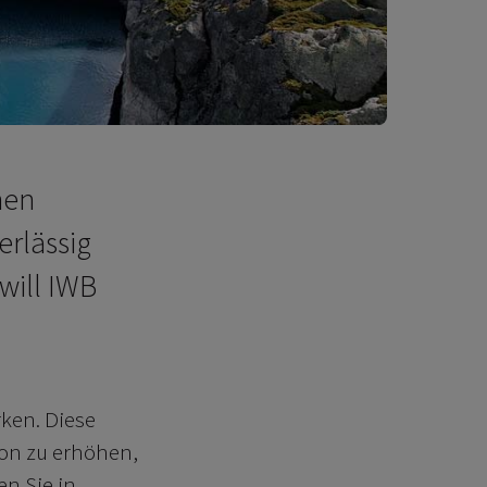
nen
erlässig
will IWB
rken. Diese
ion zu erhöhen,
en Sie in