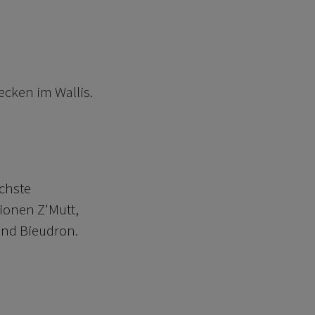
Becken im Wallis.
öchste
ionen Z'Mutt,
und Bieudron.