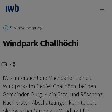
zum Main Content
Stromversorgung
Windpark Challhöchi
e-mail
share-icons
IWB untersucht die Machbarkeit eines
Windparks im Gebiet Challhöchi bei den
Gemeinden Burg, Kleinlützel und Röschenz.
Nach ersten Abschätzungen könnte dort
ökologischer Strom aus Windkraft für