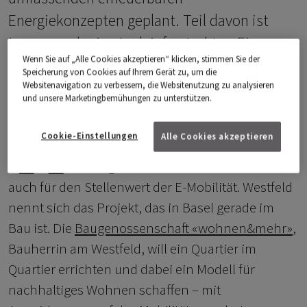
Energiekonzepten geplant. Teil davon ist
immer auch eine Ladeinfrastruktur. Ein
Wenn Sie auf „Alle Cookies akzeptieren“ klicken, stimmen Sie der
Modell für die Zukunft?
Speicherung von Cookies auf Ihrem Gerät zu, um die
Websitenavigation zu verbessern, die Websitenutzung zu analysieren
und unsere Marketingbemühungen zu unterstützen.
W
as auf dem Areal des ehemaligen
Cookie-Einstellungen
Alle Cookies akzeptieren
Felix Platter-Spitals entsteht, könnte
sehr gut Modellcharakter haben –
auch für den Stellenwert der E-Mobilität. Westfeld
nennt sich das Projekt, das in Basel gerade im
Bau ist. Die
Baugenossenschaft «wohnen&mehr»
,
Bauherrin am Westfeld, will ein Quartier im
Quartier errichten und dabei ein Modell für
nachhaltiges Wohnen schaffen – mit