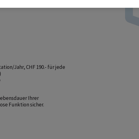
ation/Jahr, CHF 190.- für jede
)
e
Lebensdauer Ihrer
ose Funktion sicher.