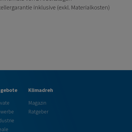
lergarantie inklusive (exkl. Materialkosten)
ngebote
Klimadreh
ivate
Magazin
werbe
Ratgeber
dustrie
eale