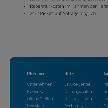
Reparaturkosten im Rahmen der Herstel
24/7 Pickett auf Anfrage möglich
Über uns
Hilfe
A
Unternehmen
Service-Center
Pr
Newsroom
Öffnungszeiten
Ge
Offene Stellen
Umzug melden
In
Newsletter
Rechnung
Ar