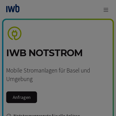
zum Main Content
IWB NOTSTROM
Mobile Stromanlagen für Basel und
Umgebung
Anfragen
Notstromaggregate für alle Anlässe