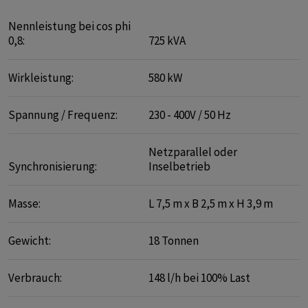
Nennleistung bei cos phi
0,8:
725 kVA
Wirkleistung:
580 kW
Spannung / Frequenz:
230 - 400V / 50 Hz
Netzparallel oder
Synchronisierung:
Inselbetrieb
Masse:
L 7,5 m x B 2,5 m x H 3,9 m
Gewicht:
18 Tonnen
Verbrauch:
148 l/h bei 100% Last