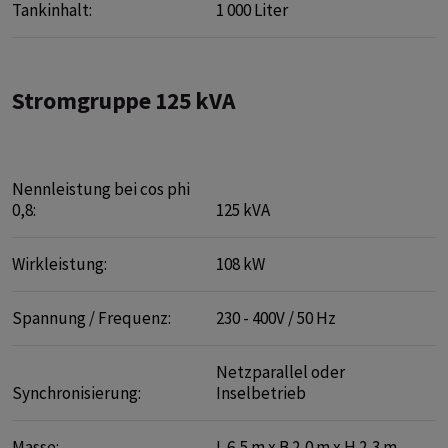
Tankinhalt:
1 000 Liter
Stromgruppe 125 kVA
Nennleistung bei cos phi
0,8:
125 kVA
Wirkleistung:
108 kW
Spannung / Frequenz:
230 - 400V / 50 Hz
Netzparallel oder
Synchronisierung:
Inselbetrieb
Masse:
L 6,5 m x B 2,0 m x H 2,3 m