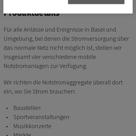
Produktdetails
Für alle Anlässe und Ereignisse in Basel und
Umgebung, bei denen die Stromversorgung über
das normale Netz nicht möglich ist, stellen wir
insgesamt vier verschiedene mobile
Notstromanlagen zur Verfügung.
Wir richten die Notstromaggregate überall dort
ein, wo Sie Strom brauchen:
Baustellen
Sportveranstaltungen
Musikkonzerte
Märkte