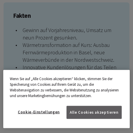
Fakten
Gewinn auf Vorjahresniveau, Umsatz um
neun Prozent gesunken.
Wärmetransformation auf Kurs: Ausbau
Fernwärmeproduktion in Basel, neue
Wärmeverbünde in der Nordwestschweiz.
Innovative Kundenlösungen für das Teilen
von Wärme und Strom.
Wenn Sie auf „Alle Cookies akzeptieren“ klicken, stimmen Sie der
Neue Netzleitstelle und hohe
Speicherung von Cookies auf Ihrem Gerät zu, um die
Versorgungssicherheit.
Websitenavigation zu verbessern, die Websitenutzung zu analysieren
und unsere Marketingbemühungen zu unterstützen.
IWB Strategie 2026+: Ebnet den Weg in die
Energiewelt von morgen.
Cookie-Einstellungen
Alle Cookies akzeptieren