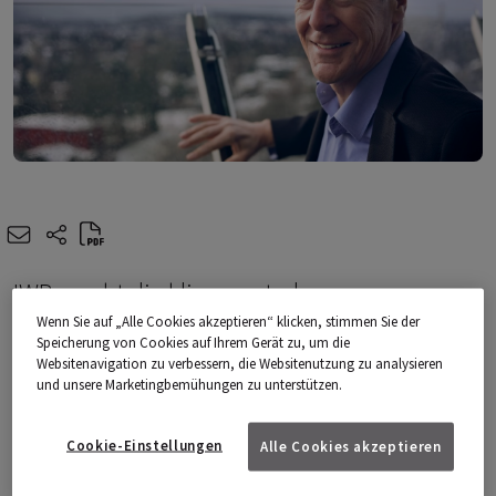
e-mail
share-icons
IWB macht die klimaneutrale
Wenn Sie auf „Alle Cookies akzeptieren“ klicken, stimmen Sie der
Wärmeversorgung zu einem Kernbestandteil
Speicherung von Cookies auf Ihrem Gerät zu, um die
ihrer Strategie. In Basel ist der
Websitenavigation zu verbessern, die Websitenutzung zu analysieren
und unsere Marketingbemühungen zu unterstützen.
Transformationsprozess schon sichtbar, doch
auch ausserhalb sei das Unternehmen bereit,
Cookie-Einstellungen
Alle Cookies akzeptieren
so Verwaltungsratspräsident Urs Steiner.