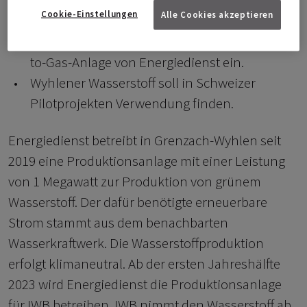
Cookie-Einstellungen
Alle Cookies akzeptieren
Basler Energieversorger steigt 2023 bei Power-
to-Gas-Anlage von Energiedienst ein.
Wyhlener Wasserstoff soll in Schweizer
Pilotprojekten Verwendung finden.
Energiedienst betreibt in Grenzach-Wyhlen seit
2019 eine Produktionsanlage mit einer Leistung
von 1 Megawatt zur Produktion von grünem
Wasserstoff. Der dafür benötigte erneuerbare
Strom stammt aus dem benachbarten
Wasserkraftwerk. Die Wasserstoffproduktion
erfolgt klimaneutral. Ab der ersten Jahreshälfte
2023 wird Energiedienst die Produktionsanlage
für IWB betreiben. IWB nimmt den Wasserstoff ab