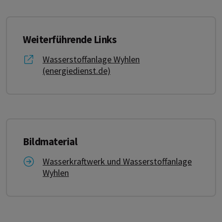
Weiterführende Links
Link zu Wasserstoffanlage Wyhlen (energiedienst
Wasserstoffanlage Wyhlen
(energiedienst.de)
Bildmaterial
Link zu Wasserkraftwerk und Wasserstoffanlage
Wasserkraftwerk und Wasserstoffanlage
Wyhlen