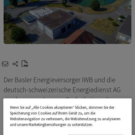
e-mail
share-icons
Der Basler Energieversorger IWB und die
deutsch-schweizerische Energiedienst AG
machen gemeinsame Sache beim grünen
Wenn Sie auf „Alle Cookies akzeptieren“ klicken, stimmen Sie der
Wasserstoff. Ab 2023 stellt Energiedienst die
Speicherung von Cookies auf Ihrem Gerät zu, um die
Produktionskapazität seiner Power-to-Gas-
Websitenavigation zu verbessern, die Websitenutzung zu analysieren
und unsere Marketingbemühungen zu unterstützen.
Anlage in Grenzach-Wyhlen (D) für IWB bereit.