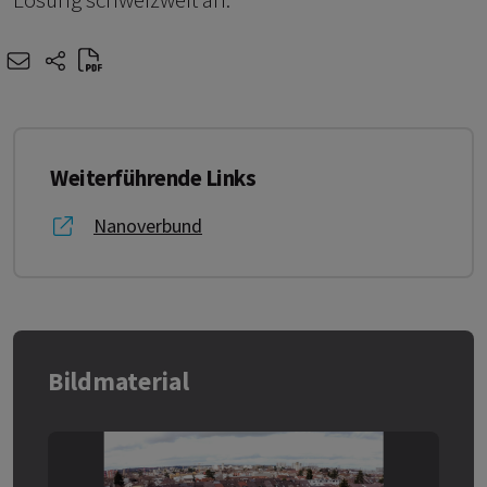
e-mail
share-icons
Weiterführende Links
Link zu Nanoverbund
Nanoverbund
Bildmaterial