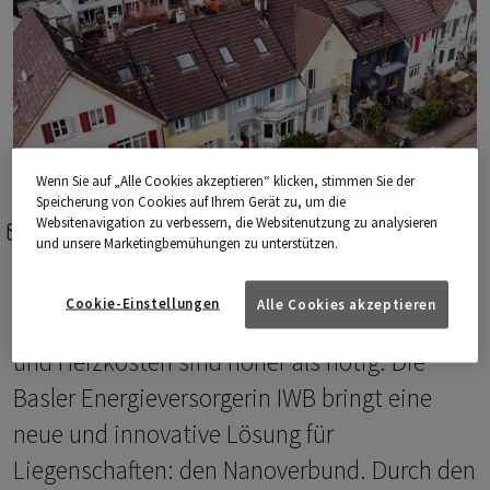
Wenn Sie auf „Alle Cookies akzeptieren“ klicken, stimmen Sie der
Speicherung von Cookies auf Ihrem Gerät zu, um die
Websitenavigation zu verbessern, die Websitenutzung zu analysieren
e-mail
share-icons
und unsere Marketingbemühungen zu unterstützen.
Ein grosser Teil der Heizungen in der Schweiz
Cookie-Einstellungen
Alle Cookies akzeptieren
ist überdimensioniert. Folge: Installations-
und Heizkosten sind höher als nötig. Die
Basler Energieversorgerin IWB bringt eine
neue und innovative Lösung für
Liegenschaften: den Nanoverbund. Durch den