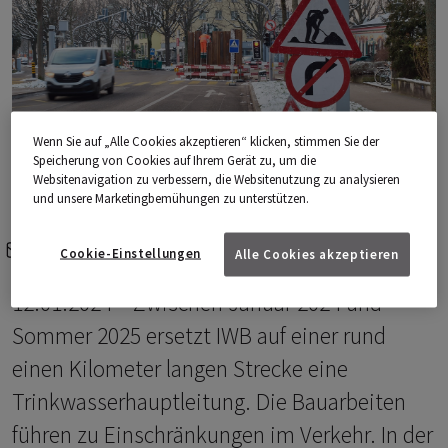
Wenn Sie auf „Alle Cookies akzeptieren“ klicken, stimmen Sie der
Speicherung von Cookies auf Ihrem Gerät zu, um die
Websitenavigation zu verbessern, die Websitenutzung zu analysieren
und unsere Marketingbemühungen zu unterstützen.
e-mail
share-icons
Cookie-Einstellungen
Alle Cookies akzeptieren
12.01.2024 – Zwischen Januar 2024 und
Sommer 2025 ersetzt IWB auf einer rund
einen Kilometer langen Strecke eine
Trinkwasserhauptleitung. Die Bauarbeiten
führen zu Einschränkungen im Verkehr. In der