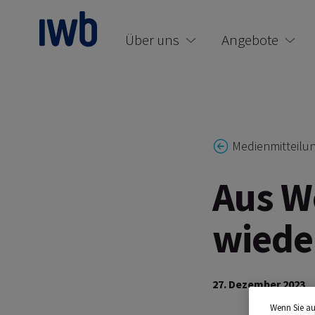
zum Main Content
Über uns
Angebote
Medienmitteilu
Aus W
wiede
27. Dezember 2023
Wenn Sie au