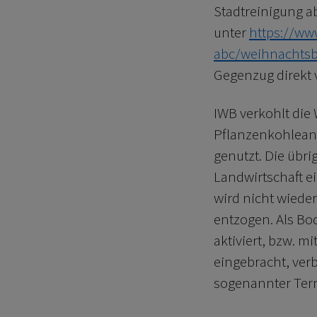
Stadtreinigung a
unter
https://ww
abc/weihnachts
Gegenzug direkt v
IWB verkohlt die
Pflanzenkohleanl
genutzt. Die übri
Landwirtschaft e
wird nicht wiede
entzogen. Als Bo
aktiviert, bzw. m
eingebracht, ver
sogenannter Terr