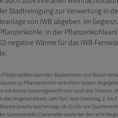
 auch 2024 ihre alten Weihnachtsbäu
er Stadtreinigung zur Verwertung in de
leanlage von IWB abgeben. Im Gegenzu
er Pflanzenkohle. In der Pflanzenkohlean
O2-negative Wärme für das IWB-Fernw
le.
Pilotprojektes konnten Baslerinnen und Basler Anfa
sbäume zu Pflanzenkohle verkohlen lassen. Abgege
 mit einem Gesamtgewicht von rund drei Tonnen. 
 das Angebot dieses Jahr fort. Vom Dienstag, 2. bis F
 Bäume jeweils wochentags ab 13 Uhr am Quartieren
der Sammelstelle Claramatte sowie bei den acht Maga