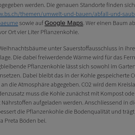
bgegeben werden. Die genauen Standorte finden sich
w.bs.ch/themen/umwelt-und-bauen/abfall-und-sauber
baeume
sowie auf
. Wer einen Baum abg
Google Maps
or Ort vier Liter Pflanzenkohle.
 Weihnachtsbäume unter Sauerstoffausschluss in ihre
age. Die dabei freiwerdende Wärme wird für das Fe
gbleibende Pflanzenkohle lässt sich sowohl im Garten
insetzen. Dabei bleibt das in der Kohle gespeicherte
r an die Atmosphäre abgegeben. CO2 wird dem Kreisla
denzusatz muss die Kohle zunächst mit Kompost ode
it Nährstoffen aufgeladen werden. Anschliessend in d
bessert die Pflanzenkohle die Bodenqualität und trägt
a Preta Böden bei.