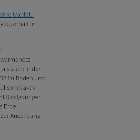
keit/abfall-
ibt, erhält im
r
rnwärmenetz
 als auch in der
 CO2 im Boden und
uf somit aktiv
r Flüssigdünger
ie Erde
 zur Ausbildung