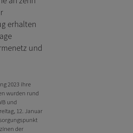
me an zehn
r
g erhalten
lage
ärmenetz und
ng 2023 ihre
ben wurden rund
IWB und
reitag, 12. Januar
tsorgungspunkt
zinen der