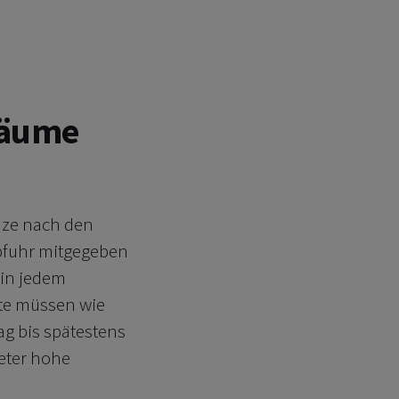
bäume
ze nach den
bfuhr mitgegeben
 in jedem
te müssen wie
g bis spätestens
Meter hohe