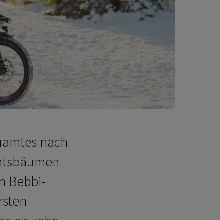
auamtes nach
chtsbäumen
n Bebbi-
rsten