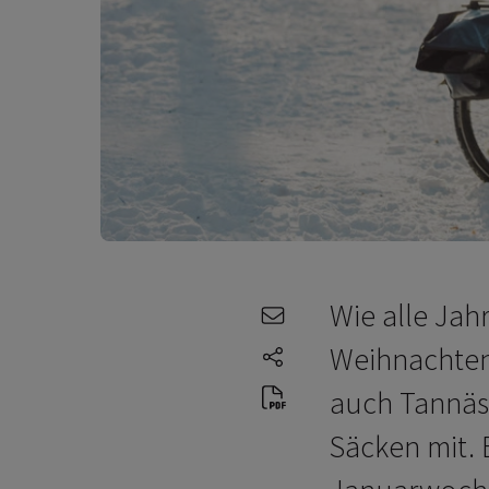
Wie alle Jah
e-mail
Weihnachten
share-icons
auch Tannäs
Säcken mit. 