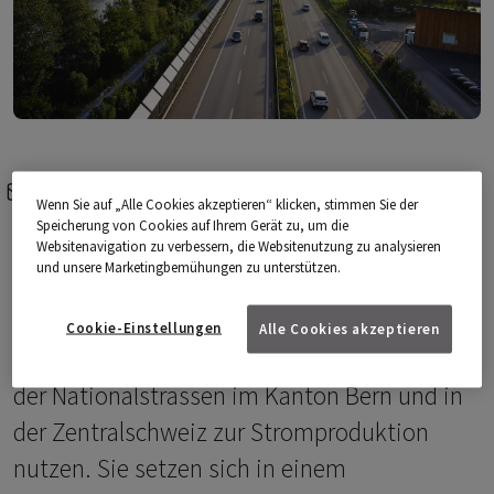
e-mail
share-icons
Wenn Sie auf „Alle Cookies akzeptieren“ klicken, stimmen Sie der
Speicherung von Cookies auf Ihrem Gerät zu, um die
Die Energieversorgerin IWB baut zusammen
Websitenavigation zu verbessern, die Websitenutzung zu analysieren
und unsere Marketingbemühungen zu unterstützen.
mit der TNC Consulting AG bald Solaranlagen
an den Schweizer Autobahnen. Die beiden
Cookie-Einstellungen
Alle Cookies akzeptieren
Partner werden Lärmschutzwände entlang
der Nationalstrassen im Kanton Bern und in
der Zentralschweiz zur Stromproduktion
nutzen. Sie setzen sich in einem