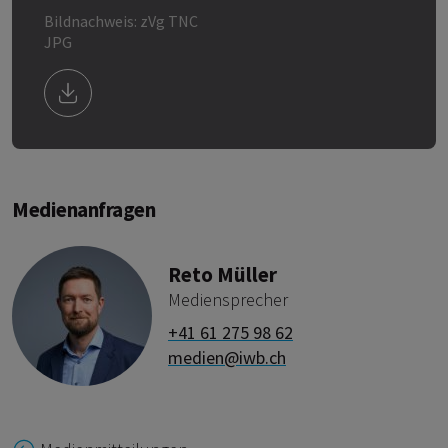
Bildnachweis: zVg TNC
JPG
Download Bild/Datei PV Schallschutzanlage, A13
Medienanfragen
Reto Müller
Mediensprecher
+41 61 275 98 62
medien@iwb.ch