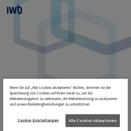
zum Main Content
Wenn Sie auf „Alle Cookies akzeptieren“ klicken, stimmen Sie der
Speicherung von Cookies auf Ihrem Gerät zu, um die
Websitenavigation zu verbessern, die Websitenutzung zu analysieren
PRODUKTWECHSEL IWB
und unsere Marketingbemühungen zu unterstützen.
STROM REGIO
Cookie-Einstellungen
Alle Cookies akzeptieren
Ich möchte von meinem bestehenden Strom-