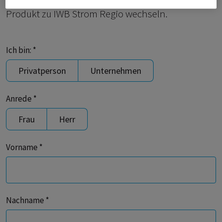
Produkt zu IWB Strom Regio wechseln.
Ich bin: *
Privatperson
Unternehmen
Anrede *
Frau
Herr
Vorname *
Nachname *