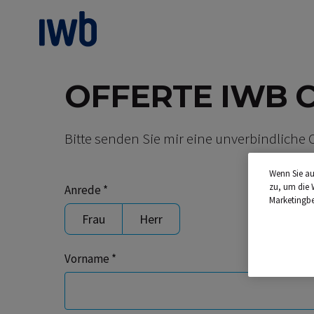
zum Main Content
OFFERTE IWB 
Bitte senden Sie mir eine unverbindliche O
Wenn Sie au
zu, um die 
Anrede *
Marketingb
Frau
Herr
Vorname *